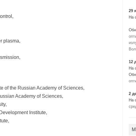
29 
ontrol,
На 
Обн
опт
er plasma,
изл
Вол
nsmission,
12 
На 
Обн
опт
te of the Russian Academy of Sciences,
2 д
 Russian Academy of Sciences,
На 
ty,
сре
evelopment Institute,
tute,
М