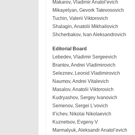
Makarov, Vladimir Anatol’evich
Mikayelyan, Gevork Tatevosovich
Tuchin, Valerii Viktorovich
Shalagin, Anatolii Mikhailovich
Shcherbakov, Ivan Aleksandrovich
Editorial Board
Lebedev, Vladimir Sergeevich
Brantov, Andrei Vladimirovich
Seleznev, Leonid Vladimirovich
Naumov, Andrei Vitalevich
Masalov, Anatolii Viktorovich
Kudryashov, Sergey Ivanovich
Semenov, Sergei L’vovich
Il’ichev, Nikolai Nikolaevich
Kuznetsov, Evgeny V
Marmalyuk, Aleksandr Anatol’evich