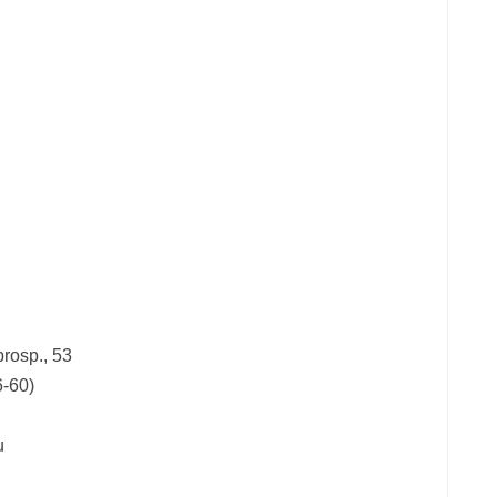
rosp., 53
6-60)
u