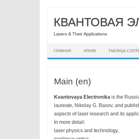
Перейти
к
КВАНТОВАЯ Э
содержимому
Lasers & Their Applications
ГЛАВНАЯ
АРХИВ
ТАБЛИЦА СООТ
Main (en)
Kvantovaya Electronika
is the Russia
laureate, Nikolay G. Basov, and publishi
aspects of laser research and its applic
In more detail:
laser physics and technology,
nonlinear optics,