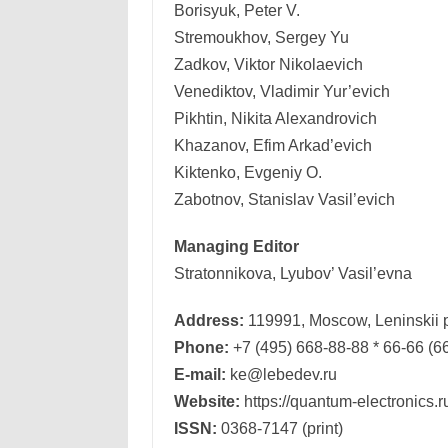
Borisyuk, Peter V.
Stremoukhov, Sergey Yu
Zadkov, Viktor Nikolaevich
Venediktov, Vladimir Yur’evich
Pikhtin, Nikita Alexandrovich
Khazanov, Efim Arkad’evich
Kiktenko, Evgeniy O.
Zabotnov, Stanislav Vasil’evich
Managing Editor
Stratonnikova, Lyubov’ Vasil’evna
Address:
119991, Moscow, Leninskii p
Phone:
+7 (495) 668-88-88 * 66-66 (6
E-mail:
ke@lebedev.ru
Website:
https://quantum-electronics.r
ISSN:
0368-7147 (print)