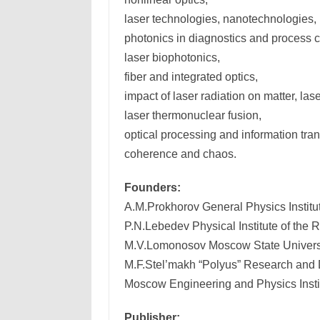
laser technologies, nanotechnologies,
photonics in diagnostics and process c
laser biophotonics,
fiber and integrated optics,
impact of laser radiation on matter, las
laser thermonuclear fusion,
optical processing and information tra
coherence and chaos.
Founders:
A.M.Prokhorov General Physics Institu
P.N.Lebedev Physical Institute of the
M.V.Lomonosov Moscow State Universi
M.F.Stel’makh “Polyus” Research and D
Moscow Engineering and Physics Insti
Publisher: